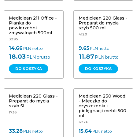
Mediclean 211 Office - Pianka do
Mediclean 220 Glass - Preparat do
powierzchni zmywalnych 500 ml
mycia szyb 500 ml
Mediclean 211 Office -
Mediclean 220 Glass -
Pianka do
Preparat do mycia
powierzchni
szyb 500 ml
zmywalnych 500ml
4120
3295
14.66
9.65
PLN
netto
PLN
netto
18.03
11.87
PLN
brutto
PLN
brutto
DO KOSZYKA
DO KOSZYKA
Mediclean 230 Wood - Mleczko do
Mediclean 220 Glass - Preparat do
czyszczenia i pielęgnacji mebli 500
mycia szyb 5L
ml
Mediclean 220 Glass -
Mediclean 230 Wood
Preparat do mycia
- Mleczko do
szyb 5L
czyszczenia i
pielęgnacji mebli 500
1736
ml
6226
33.28
15.64
PLN
netto
PLN
netto