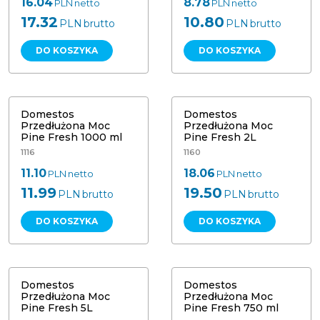
16.04
8.78
PLN
netto
PLN
netto
17.32
10.80
PLN
brutto
PLN
brutto
DO KOSZYKA
DO KOSZYKA
Domestos Przedłużona Moc Pine
Domestos Przedłużona Moc Pine
Fresh 1000 ml
Fresh 2L
Domestos
Domestos
Przedłużona Moc
Przedłużona Moc
Pine Fresh 1000 ml
Pine Fresh 2L
1116
1160
11.10
18.06
PLN
netto
PLN
netto
11.99
19.50
PLN
brutto
PLN
brutto
DO KOSZYKA
DO KOSZYKA
Domestos Przedłużona Moc Pine
Domestos płyn czyszcząco -
Fresh 5L
dezynfekujący WC 750 ml
Domestos
Domestos
Przedłużona Moc
Przedłużona Moc
Pine Fresh 5L
Pine Fresh 750 ml