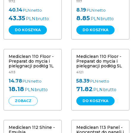
1172
1117
40.14
8.19
PLN
netto
PLN
netto
43.35
8.85
PLN
brutto
PLN
brutto
DO KOSZYKA
DO KOSZYKA
Mediclean 110 Floor - Preparat do
Mediclean 110 Floor - Preparat do
mycia i pielęgnacji podłóg 1L
mycia i pielęgnacji podłóg 5L
Mediclean 110 Floor -
Mediclean 110 Floor -
Preparat do mycia i
Preparat do mycia i
pielęgnacji podłóg 1L
pielęgnacji podłóg 5L
4113
4121
14.78
58.39
PLN
netto
PLN
netto
18.18
71.82
PLN
brutto
PLN
brutto
ZOBACZ
DO KOSZYKA
Mediclean 112 Shine - Emulsja
Mediclean 113 Panel - Koncentrat do
samopołyskowa do pielęgnacji
codziennego mycia paneli i podłóg
podłóg 1L
z lakierowanego drewna 1L
Mediclean 112 Shine -
Mediclean 113 Panel -
Emulsja
Koncentrat do paneli i