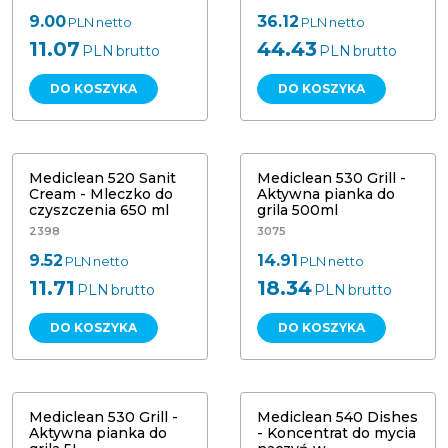
9.00
36.12
PLN
netto
PLN
netto
11.07
44.43
PLN
brutto
PLN
brutto
DO KOSZYKA
DO KOSZYKA
Mediclean 520 Sanit Cream -
Mediclean 530 Grill - Aktywna
Mleczko do czyszczenia 650 ml
pianka do grila 500ml
Mediclean 520 Sanit
Mediclean 530 Grill -
Cream - Mleczko do
Aktywna pianka do
czyszczenia 650 ml
grila 500ml
2398
3075
9.52
14.91
PLN
netto
PLN
netto
11.71
18.34
PLN
brutto
PLN
brutto
DO KOSZYKA
DO KOSZYKA
Mediclean 540 Dishes - Koncentrat
Mediclean 530 Grill Aktywna pianka
do mycia naczyń w zmywarkach
do grila 5L
gastronomicznych 10L
Mediclean 530 Grill -
Mediclean 540 Dishes
Aktywna pianka do
- Koncentrat do mycia