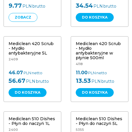
9.77
34.54
PLN
brutto
PLN
brutto
ZOBACZ
DO KOSZYKA
Mediclean 420 Scrub -
Mediclean 420 Scrub - Mydło
Antybakteryjne mydło w płynie
antybakteryjne 5L
500ml
Mediclean 420 Scrub
Mediclean 420 Scrub
- Mydło
- Mydło
antybakteryjne 5L
antybakteryjne w
płynie 500ml
2409
4118
46.07
11.00
PLN
netto
PLN
netto
56.67
13.53
PLN
brutto
PLN
brutto
DO KOSZYKA
DO KOSZYKA
Mediclean 510 Dishes - Płyn do
Mediclean 510 Dishes - Płyn do
naczyń 1L
naczyń 5L
Mediclean 510 Dishes
Mediclean 510 Dishes
- Płyn do naczyń 1L
- Płyn do naczyń 5L
2400
5355