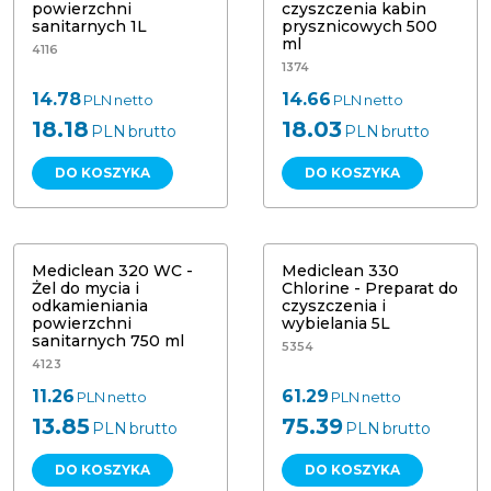
powierzchni
czyszczenia kabin
sanitarnych 1L
prysznicowych 500
ml
4116
1374
14.78
14.66
PLN
netto
PLN
netto
18.18
18.03
PLN
brutto
PLN
brutto
DO KOSZYKA
DO KOSZYKA
Mediclean 320 WC - Żel do mycia i
odkamieniania powierzchni
Mediclean 330 Chlorine - Preparat
sanitarnych 750 ml
do czyszczenia i wybielania 5L
Mediclean 320 WC -
Mediclean 330
Żel do mycia i
Chlorine - Preparat do
odkamieniania
czyszczenia i
powierzchni
wybielania 5L
sanitarnych 750 ml
5354
4123
11.26
61.29
PLN
netto
PLN
netto
13.85
75.39
PLN
brutto
PLN
brutto
DO KOSZYKA
DO KOSZYKA
Mediclean 340 Tube - Preparat do