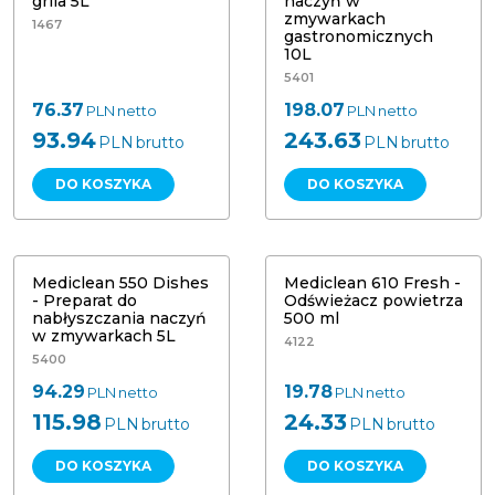
grila 5L
naczyń w
zmywarkach
1467
gastronomicznych
10L
5401
76.37
198.07
PLN
netto
PLN
netto
93.94
243.63
PLN
brutto
PLN
brutto
DO KOSZYKA
DO KOSZYKA
Mediclean 550 Dishes - Preparat do
nabłyszczania naczyń w
Mediclean 610 Fresh - Odświeżacz
zmywarkach 5L
powietrza 500 ml
Mediclean 550 Dishes
Mediclean 610 Fresh -
- Preparat do
Odświeżacz powietrza
nabłyszczania naczyń
500 ml
w zmywarkach 5L
4122
5400
94.29
19.78
PLN
netto
PLN
netto
115.98
24.33
PLN
brutto
PLN
brutto
DO KOSZYKA
DO KOSZYKA