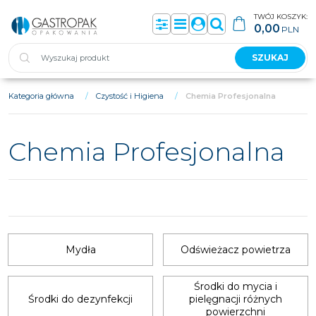
TWÓJ KOSZYK:
0,00
PLN
Panel
Menu
Panel
Szukaj
SZUKAJ
Kategoria główna
/
Czystość i Higiena
/
Chemia Profesjonalna
Chemia Profesjonalna
Mydła
Odświeżacz powietrza
Środki do mycia i
Środki do dezynfekcji
pielęgnacji różnych
powierzchni