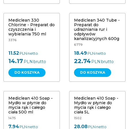
Mediclean 330 Chlorine - Preparat
udrażniania rur i odpływów
do czyszczenia i wybielania 750 ml
kanalizacyjnych 600g
Mediclean 330
Mediclean 340 Tube -
Chlorine - Preparat do
Preparat do
czyszczenia i
udrażniania rur i
wybielania 750 ml
odpływów
kanalizacyjnych 600g
3376
6779
11.52
18.49
PLN
netto
PLN
netto
14.17
22.74
PLN
brutto
PLN
brutto
DO KOSZYKA
DO KOSZYKA
Mediclean 410 Soap - Mydło w
płynie do mycia rąk i całego ciała
Mediclean 410 Soap - Mydło w
500 ml
płynie do mycia rąk i całego ciała 5L
Mediclean 410 Soap -
Mediclean 410 Soap -
Mydło w płynie do
Mydło w płynie do
mycia rąk i całego
mycia rąk i całego
ciała 500 ml
ciała 5L
1475
1502
7.94
28.08
PLN
netto
PLN
netto