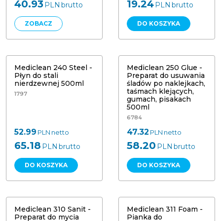
40.93
19.24
PLN
brutto
PLN
brutto
ZOBACZ
DO KOSZYKA
Mediclean 250 Glue - Preparat do
usuwania śladów po naklejkach,
Mediclean 240 Steel - Płyn do stali
taśmach klejących, gumach,
nierdzewnej 500ml
pisakach 500ml
Mediclean 240 Steel -
Mediclean 250 Glue -
Płyn do stali
Preparat do usuwania
nierdzewnej 500ml
śladów po naklejkach,
taśmach klejących,
1797
gumach, pisakach
500ml
6784
52.99
47.32
PLN
netto
PLN
netto
65.18
58.20
PLN
brutto
PLN
brutto
DO KOSZYKA
DO KOSZYKA
Mediclean 311 Foam - Pianka do
Mediclean 310 Sanit - Preparat do
czyszczenia kabin prysznicowych
mycia powierzchni sanitarnych 1L
500 ml
Mediclean 310 Sanit -
Mediclean 311 Foam -
Preparat do mycia
Pianka do