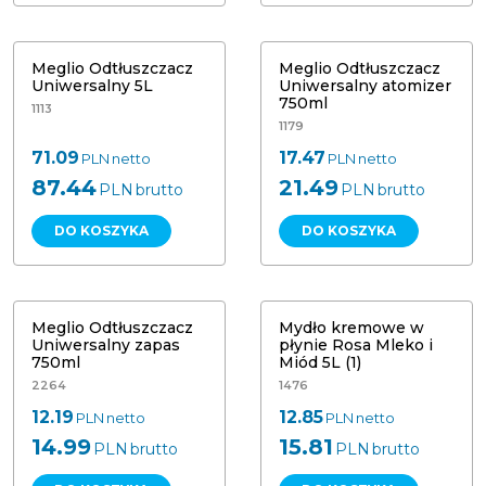
Meglio Odtłuszczacz Uniwersalny
Meglio Odtłuszczacz Uniwersalny 5L
atomizer 750ml
Meglio Odtłuszczacz
Meglio Odtłuszczacz
Uniwersalny 5L
Uniwersalny atomizer
750ml
1113
1179
71.09
17.47
PLN
netto
PLN
netto
87.44
21.49
PLN
brutto
PLN
brutto
DO KOSZYKA
DO KOSZYKA
Meglio Odtłuszczacz Uniwersalny
Mydło kremowe w płynie Rosa
zapas 750ml
Mleko i Miód 5L (1)
Meglio Odtłuszczacz
Mydło kremowe w
Uniwersalny zapas
płynie Rosa Mleko i
750ml
Miód 5L (1)
2264
1476
12.19
12.85
PLN
netto
PLN
netto
14.99
15.81
PLN
brutto
PLN
brutto