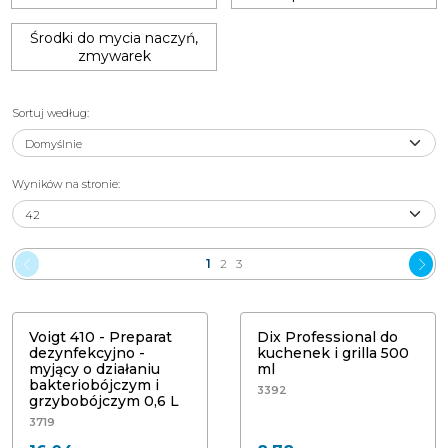
Środki do mycia naczyń,
zmywarek
Sortuj według
:
Wyników na stronie
:
1
2
3
Voigt 410 - Preparat dezynfekcyjno -
myjący o działaniu bakteriobójczym
Dix Professional do kuchenek i grilla
i grzybobójczym 0,6 L
500 ml
Voigt 410 - Preparat
Dix Professional do
dezynfekcyjno -
kuchenek i grilla 500
myjący o działaniu
ml
bakteriobójczym i
3392
grzybobójczym 0,6 L
3719