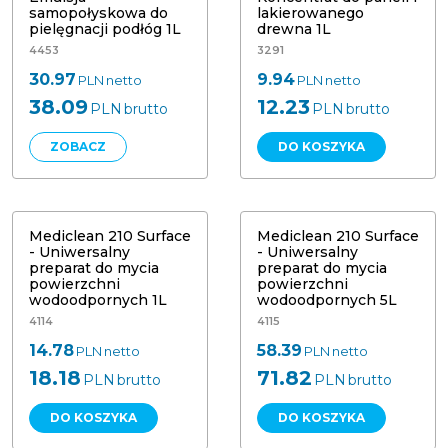
samopołyskowa do
lakierowanego
pielęgnacji podłóg 1L
drewna 1L
4453
3291
30.97
9.94
PLN
netto
PLN
netto
38.09
12.23
PLN
brutto
PLN
brutto
ZOBACZ
DO KOSZYKA
Mediclean 210 Surface - Uniwersalny
Mediclean 210 Surface - Uniwersalny
preparat do mycia powierzchni
preparat do mycia powierzchni
wodoodpornych 1L
wodoodpornych 5L
Mediclean 210 Surface
Mediclean 210 Surface
- Uniwersalny
- Uniwersalny
preparat do mycia
preparat do mycia
powierzchni
powierzchni
wodoodpornych 1L
wodoodpornych 5L
4114
4115
14.78
58.39
PLN
netto
PLN
netto
18.18
71.82
PLN
brutto
PLN
brutto
DO KOSZYKA
DO KOSZYKA