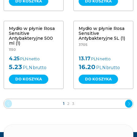
DO KOSZYKA
DO KOSZYKA
Mydło w płynie Rosa Sensitive
Mydło w płynie Rosa Sensitive
Antybakteryjne 500 ml (1)
Antybakteryjne 5L (1)
Mydło w płynie Rosa
Mydło w płynie Rosa
Sensitive
Sensitive
Antybakteryjne 500
Antybakteryjne 5L (1)
ml (1)
3705
1150
4.25
13.17
PLN
netto
PLN
netto
5.23
16.20
PLN
brutto
PLN
brutto
DO KOSZYKA
DO KOSZYKA
1
2
3