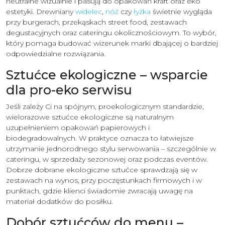
neutralne wizualnie i pasują do opakowań kraft oraz eko
estetyki. Drewniany
widelec
,
nóż
czy
łyżka
świetnie wygląda
przy burgerach, przekąskach street food, zestawach
degustacyjnych oraz cateringu okolicznościowym. To wybór,
który pomaga budować wizerunek marki dbającej o bardziej
odpowiedzialne rozwiązania.
Sztućce ekologiczne – wsparcie
dla pro-eko serwisu
Jeśli zależy Ci na spójnym, proekologicznym standardzie,
wielorazowe sztućce ekologiczne są naturalnym
uzupełnieniem opakowań papierowych i
biodegradowalnych. W praktyce oznacza to łatwiejsze
utrzymanie jednorodnego stylu serwowania – szczególnie w
cateringu, w sprzedaży sezonowej oraz podczas eventów.
Dobrze dobrane ekologiczne sztućce sprawdzają się w
zestawach na wynos, przy poczęstunkach firmowych i w
punktach, gdzie klienci świadomie zwracają uwagę na
materiał dodatków do posiłku.
Dobór sztućców do menu –