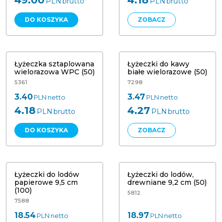
49.00
4.18
PLN
brutto
PLN
brutto
DO KOSZYKA
ZOBACZ
Łyżeczka sztaplowana wielorazowa
Łyżeczki do kawy białe wielorazowe
(50)
13 cm (50)
Łyżeczka sztaplowana
Łyżeczki do kawy
wielorazowa WPC (50)
białe wielorazowe (50)
5361
7298
3.40
3.47
PLN
netto
PLN
netto
4.18
4.27
PLN
brutto
PLN
brutto
DO KOSZYKA
ZOBACZ
Łopatka do lodów papierowa 9,5 cm
Łyżeczki do lodów, drewniane 9,2
(100) 88073
cm (50)
Łyżeczki do lodów
Łyżeczki do lodów,
papierowe 9,5 cm
drewniane 9,2 cm (50)
(100)
5812
7588
18.54
18.97
PLN
netto
PLN
netto