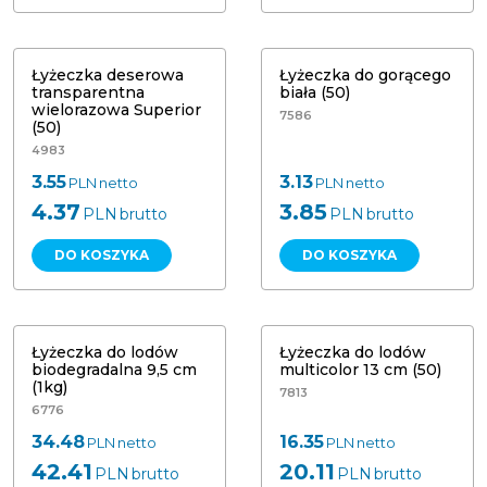
Łyżeczka deserowa transparentna
Łyżeczka do gorącego biała (50)
wielorazowa Superior (50)
Wielorazowa
Łyżeczka deserowa
Łyżeczka do gorącego
transparentna
biała (50)
wielorazowa Superior
7586
(50)
4983
3.55
3.13
PLN
netto
PLN
netto
4.37
3.85
PLN
brutto
PLN
brutto
DO KOSZYKA
DO KOSZYKA
Łyżeczka do lodów biodegradalna
Łyżeczka do lodów multicolor 13 cm
9,5 cm (1kg)
(50) Papstar 96565
Łyżeczka do lodów
Łyżeczka do lodów
biodegradalna 9,5 cm
multicolor 13 cm (50)
(1kg)
7813
6776
34.48
16.35
PLN
netto
PLN
netto
42.41
20.11
PLN
brutto
PLN
brutto