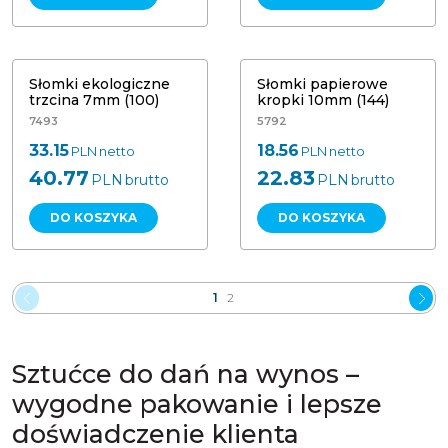
Słomki ekologiczne trzcina 7mm
Słomki papierowe kropki 10mm
(100)
(144)
Słomki ekologiczne
Słomki papierowe
trzcina 7mm (100)
kropki 10mm (144)
7493
5792
33.15
18.56
PLN
netto
PLN
netto
40.77
22.83
PLN
brutto
PLN
brutto
DO KOSZYKA
DO KOSZYKA
1
2
Sztućce do dań na wynos –
wygodne pakowanie i lepsze
doświadczenie klienta