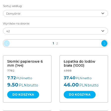
Sortuj według
:
Wyników na stronie
:
1
2
Słomki papierowe 6 mm (144)
Łopatka do lodów biała (1000)
Słomki papierowe 6
Łopatka do lodów
mm (144)
biała (1000)
7782
4988
7.72
37.40
PLN
netto
PLN
netto
9.50
46.00
PLN
brutto
PLN
brutto
DO KOSZYKA
DO KOSZYKA
Łyżeczka deserowa biała
Łyżeczka deserowa biała
wielorazowa (50)
wielorazowa (100)