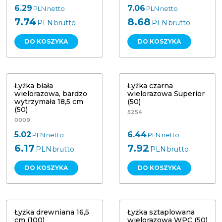
6.29
7.06
PLN
netto
PLN
netto
7.74
8.68
PLN
brutto
PLN
brutto
DO KOSZYKA
DO KOSZYKA
Łyżka biała wielorazowa, bardzo
wytrzymała 18,5 cm (50) Papstar
Łyżka czarna wielorazowa Superior
45106
(50)
NOWOŚĆ
Łyżka biała
Łyżka czarna
wielorazowa, bardzo
wielorazowa Superior
wytrzymała 18,5 cm
(50)
(50)
5254
0009
5.02
6.44
PLN
netto
PLN
netto
6.17
7.92
PLN
brutto
PLN
brutto
DO KOSZYKA
DO KOSZYKA
Łyżka drewniana 16,5 cm (100)
Łyżka sztaplowana wielorazowa (50)
Łyżka drewniana 16,5
Łyżka sztaplowana
cm (100)
wielorazowa WPC (50)