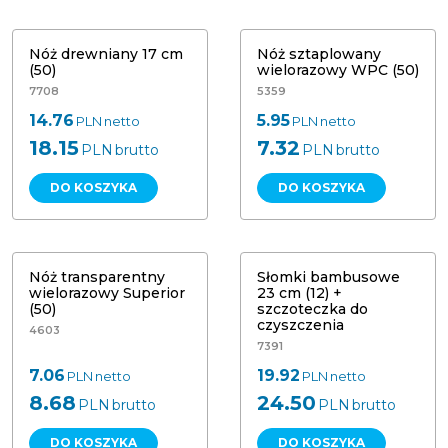
88031
(50)
Nóż drewniany 17 cm
Nóż sztaplowany
(50)
wielorazowy WPC (50)
7708
5359
14.76
5.95
PLN
netto
PLN
netto
18.15
7.32
PLN
brutto
PLN
brutto
DO KOSZYKA
DO KOSZYKA
Nóż transparentny wielorazowy
Słomki bambusowe 23 cm (12) +
Superior (50)
szczoteczka do czyszczenia
Nóż transparentny
Słomki bambusowe
wielorazowy Superior
23 cm (12) +
(50)
szczoteczka do
czyszczenia
4603
7391
7.06
19.92
PLN
netto
PLN
netto
8.68
24.50
PLN
brutto
PLN
brutto
DO KOSZYKA
DO KOSZYKA