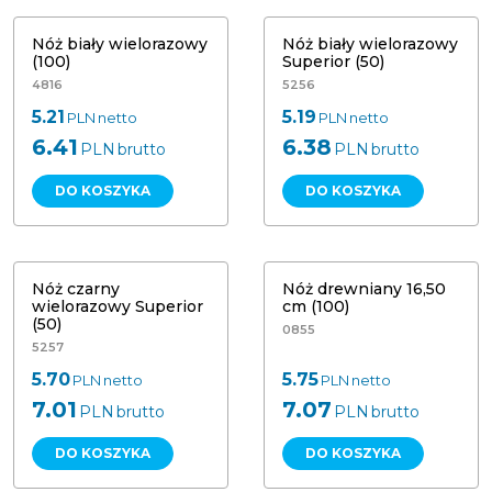
Nóż biały wielorazowy
Nóż biały wielorazowy
(100)
Superior (50)
4816
5256
5.21
5.19
PLN
netto
PLN
netto
6.41
6.38
PLN
brutto
PLN
brutto
DO KOSZYKA
DO KOSZYKA
Nóż czarny wielorazowy Superior
(50)
Nóż drewniany 16,50 cm (100)
Nóż czarny
Nóż drewniany 16,50
wielorazowy Superior
cm (100)
(50)
0855
5257
5.70
5.75
PLN
netto
PLN
netto
7.01
7.07
PLN
brutto
PLN
brutto
DO KOSZYKA
DO KOSZYKA
Nóż drewniany 17 cm (50) Papstar
Nóż sztaplowany wielorazowy WPC