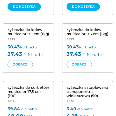
DO KOSZYKA
DO KOSZYKA
Łyżeczka do lodów multicolor 9,5 cm
Łyżeczka do lodów multicolor 9,6 cm
(1kg)
(1kg)
Łyżeczka do lodów
Łyżeczka do lodów
multicolor 9,5 cm (1kg)
multicolor 9,6 cm (1kg)
6775
6777
30.43
30.43
PLN
netto
PLN
netto
37.43
37.43
PLN
brutto
PLN
brutto
ZOBACZ
ZOBACZ
Łyżeczka do sorbetów multicolor 17,5
Łyżeczka sztaplowana wielorazowa
cm (100) Papstar 96565
(50) Wielorazowego użytku
Łyżeczka do sorbetów
Łyżeczka sztaplowana
multicolor 17,5 cm
transparentna
(100)
wielorazowa (50)
7814
7636
39.84
3.40
PLN
netto
PLN
netto