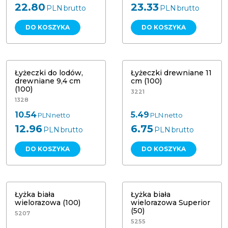
22.80
23.33
PLN
brutto
PLN
brutto
DO KOSZYKA
DO KOSZYKA
Łyżeczki do lodów, drewniane 9,4
Łyżeczka drewniana 11 cm (100)
cm (100)
Papstar 10085
Łyżeczki do lodów,
Łyżeczki drewniane 11
drewniane 9,4 cm
cm (100)
(100)
3221
1328
10.54
5.49
PLN
netto
PLN
netto
12.96
6.75
PLN
brutto
PLN
brutto
DO KOSZYKA
DO KOSZYKA
Łyżka biała wielorazowa Superior
Łyżka biała wielorazowa (100)
(50)
Łyżka biała
Łyżka biała
wielorazowa (100)
wielorazowa Superior
(50)
5207
5255