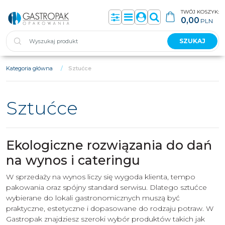
TWÓJ KOSZYK:
0,00
PLN
Panel
Menu
Panel
Szukaj
SZUKAJ
Kategoria główna
/
Sztućce
Sztućce
Ekologiczne rozwiązania do dań
na wynos i cateringu
W sprzedaży na wynos liczy się wygoda klienta, tempo
pakowania oraz spójny standard serwisu. Dlatego sztućce
wybierane do lokali gastronomicznych muszą być
praktyczne, estetyczne i dopasowane do rodzaju potraw. W
Gastropak znajdziesz szeroki wybór produktów takich jak