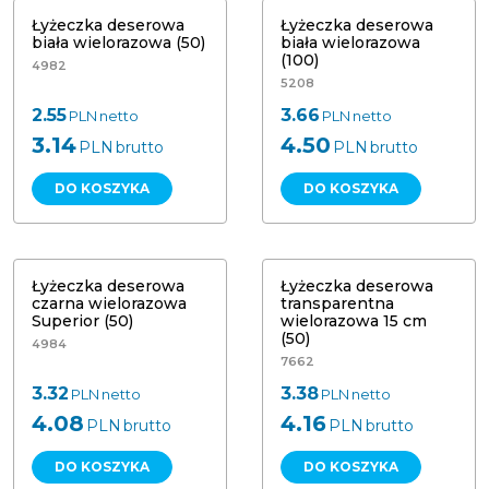
Łyżeczka deserowa
Łyżeczka deserowa
biała wielorazowa (50)
biała wielorazowa
(100)
4982
5208
2.55
3.66
PLN
netto
PLN
netto
3.14
4.50
PLN
brutto
PLN
brutto
DO KOSZYKA
DO KOSZYKA
Łyżeczka deserowa transparentna
Łyżeczka deserowa czarna
wielorazowa 15 cm (50) Papstar
wielorazowa Superior (50)
45888
NOWOŚĆ
Łyżeczka deserowa
Łyżeczka deserowa
czarna wielorazowa
transparentna
Superior (50)
wielorazowa 15 cm
(50)
4984
7662
3.32
3.38
PLN
netto
PLN
netto
4.08
4.16
PLN
brutto
PLN
brutto
DO KOSZYKA
DO KOSZYKA