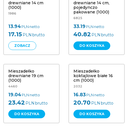
drewniane 14 cm
drewniane 14 cm,
(1000)
pojedynczo
pakowane (1000)
1986
6825
13.94
33.19
PLN
netto
PLN
netto
17.15
40.82
PLN
brutto
PLN
brutto
ZOBACZ
DO KOSZYKA
Mieszadełko koktajlowe białe 16 cm
Mieszadełko drewniane 19 cm (1000)
(1000)
Mieszadełko
Mieszadełko
drewniane 19 cm
koktajlowe białe 16
(1000)
cm (1000)
4460
2032
19.04
16.83
PLN
netto
PLN
netto
23.42
20.70
PLN
brutto
PLN
brutto
DO KOSZYKA
DO KOSZYKA
Nóż biały wielorazowy (100)
Nóż biały wielorazowy Superior (50)