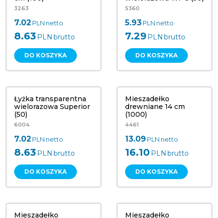
3263
5360
7.02
5.93
PLN
netto
PLN
netto
8.63
7.29
PLN
brutto
PLN
brutto
DO KOSZYKA
DO KOSZYKA
Łyżka transparentna wielorazowa
Superior (50)
Mieszadełko drewniane 14 cm (1000)
Łyżka transparentna
Mieszadełko
wielorazowa Superior
drewniane 14 cm
(50)
(1000)
6004
4461
7.02
13.09
PLN
netto
PLN
netto
8.63
16.10
PLN
brutto
PLN
brutto
DO KOSZYKA
DO KOSZYKA
Mieszadełko drewniane 14 cm,
Mieszadełko drewniane 14 cm (1000)
pojedynczo pakowane (1000)
Papstar 16696
Papstar 87858
Mieszadełko
Mieszadełko