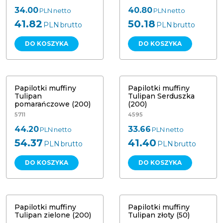
34.00
40.80
PLN
netto
PLN
netto
41.82
50.18
PLN
brutto
PLN
brutto
DO KOSZYKA
DO KOSZYKA
Papilotki muffiny Tulipan
Papilotki muffiny Tulipan Serduszka
pomarańczowe (200)
(200)
Papilotki muffiny
Papilotki muffiny
Tulipan
Tulipan Serduszka
pomarańczowe (200)
(200)
5711
4595
44.20
33.66
PLN
netto
PLN
netto
54.37
41.40
PLN
brutto
PLN
brutto
DO KOSZYKA
DO KOSZYKA
Papilotki muffiny Tulipan zielone
Papilotki muffiny Tulipan złoty 70/50
(200)
mm (50)
Papilotki muffiny
Papilotki muffiny
Tulipan zielone (200)
Tulipan złoty (50)