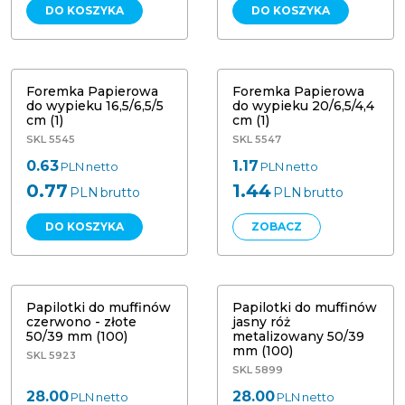
DO KOSZYKA
DO KOSZYKA
Foremka Papierowa do wypieku
Foremka Papierowa 165/65/50 (1)
20/6,5/4,4 cm (1)
Foremka Papierowa
Foremka Papierowa
do wypieku 16,5/6,5/5
do wypieku 20/6,5/4,4
cm (1)
cm (1)
SKL 5545
SKL 5547
0.63
1.17
PLN
netto
PLN
netto
0.77
1.44
PLN
brutto
PLN
brutto
DO KOSZYKA
ZOBACZ
Papilotki do muffinów czerwono -
Papilotki do muffinów jasny róż
złote 50/39 mm (100)
metalizowany 50/39 mm (100)
Papilotki do muffinów
Papilotki do muffinów
czerwono - złote
jasny róż
50/39 mm (100)
metalizowany 50/39
mm (100)
SKL 5923
SKL 5899
28.00
28.00
PLN
netto
PLN
netto