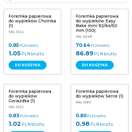
Choinka (1)
Easy Bake 92/64/50 mm (100)
WYPRZEDAŻ
Foremka papierowa
Foremka papierowa
do wypieków Choinka
do wypieków Easy
(1)
Bake mini 92/64/50
mm (100)
SKL 5124
SKL 5548
0.85
70.64
PLN
netto
PLN
netto
1.05
86.89
PLN
brutto
PLN
brutto
DO KOSZYKA
DO KOSZYKA
Foremka papierowa do wypieków
Foremka papierowa do wypieków
Gwiazdka (1)
Serce (1)
Foremka papierowa
Foremka papierowa
do wypieków
do wypieków Serce (1)
Gwiazdka (1)
SKL 5183
SKL 5125
0.83
0.80
PLN
netto
PLN
netto
1.02
0.98
PLN
brutto
PLN
brutto