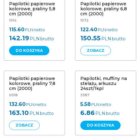
Papilotki papierowe
Papilotki papierowe
kolorowe, praliny 5,8
kolorowe, praliny 6,8
cm (2000)
cm (2000)
1014
1072
115.60
122.40
PLN
netto
PLN
netto
142.19
150.55
PLN
brutto
PLN
brutto
DO KOSZYKA
ZOBACZ
Papilotki papierowe kolorowe,
Papilotki, muffiny na stelażu,
praliny 7,8 cm (2000)
arkuszu 24szt/1kpl
Papilotki papierowe
Papilotki, muffiny na
kolorowe, praliny 7,8
stelażu, arkuszu
cm (2000)
24szt/1kpl
0018
3387
132.60
5.58
PLN
netto
PLN
netto
163.10
6.86
PLN
brutto
PLN
brutto
ZOBACZ
DO KOSZYKA