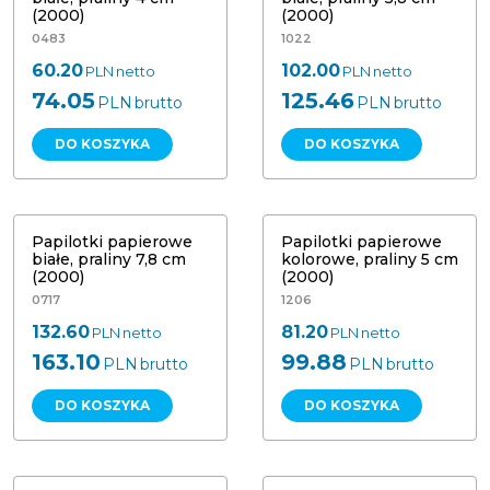
(2000)
(2000)
0483
1022
60.20
102.00
PLN
netto
PLN
netto
74.05
125.46
PLN
brutto
PLN
brutto
DO KOSZYKA
DO KOSZYKA
Papilotki papierowe białe, praliny
Papilotki papierowe kolorowe,
7,8 cm (2000)
praliny 5 cm (2000)
Papilotki papierowe
Papilotki papierowe
białe, praliny 7,8 cm
kolorowe, praliny 5 cm
(2000)
(2000)
0717
1206
132.60
81.20
PLN
netto
PLN
netto
163.10
99.88
PLN
brutto
PLN
brutto
DO KOSZYKA
DO KOSZYKA
Papilotki papierowe kolorowe,
Papilotki papierowe kolorowe,
praliny 5,8 cm (2000)
praliny 6,8 cm (2000)