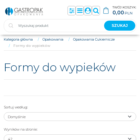
TWÓJ KOSZYK:
0,00
PLN
Panel
Menu
Panel
Szukaj
SZUKAJ
Kategoria główna
/
Opakowania
/
Opakowania Cukiernicze
/
Formy do wypieków
Formy do wypieków
Sortuj według
:
Wyników na stronie
:
Foremka papierowa do wypieków
Foremka papierowa do wypieków