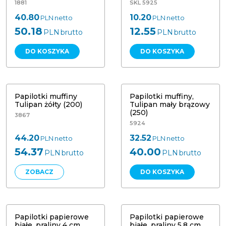
1881
SKL 5925
40.80
10.20
PLN
netto
PLN
netto
50.18
12.55
PLN
brutto
PLN
brutto
DO KOSZYKA
DO KOSZYKA
Papilotki muffiny, Tulipan mały
Papilotki muffiny Tulipan żółty (200)
brązowy (250)
Papilotki muffiny
Papilotki muffiny,
Tulipan żółty (200)
Tulipan mały brązowy
(250)
3867
5924
44.20
32.52
PLN
netto
PLN
netto
54.37
40.00
PLN
brutto
PLN
brutto
ZOBACZ
DO KOSZYKA
Papilotki papierowe białe, praliny 4
Papilotki papierowe białe, praliny
cm (2000)
5,8 cm (2000)
Papilotki papierowe
Papilotki papierowe
białe, praliny 4 cm
białe, praliny 5,8 cm