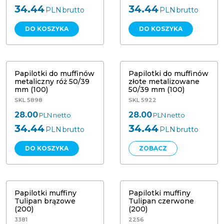
34.44
34.44
PLN
brutto
PLN
brutto
DO KOSZYKA
DO KOSZYKA
Papilotki do muffinów metaliczny
Papilotki do muffinów złote
róż 50/39 mm (100)
metalizowane 50/39 mm (100)
Papilotki do muffinów
Papilotki do muffinów
metaliczny róż 50/39
złote metalizowane
mm (100)
50/39 mm (100)
SKL 5898
SKL 5922
28.00
28.00
PLN
netto
PLN
netto
34.44
34.44
PLN
brutto
PLN
brutto
DO KOSZYKA
ZOBACZ
Papilotki muffiny Tulipan brązowe
Papilotki muffiny Tulipan (200)
(200)
czerwone
Papilotki muffiny
Papilotki muffiny
Tulipan brązowe
Tulipan czerwone
(200)
(200)
3381
2256