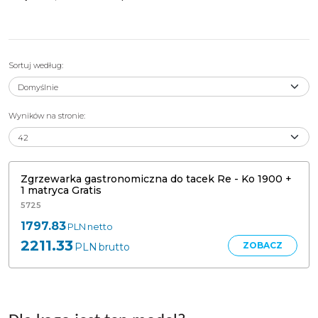
Sortuj według
:
Wyników na stronie
:
Zgrzewarka gastronomiczna do tacek Re - Ko 1900
Zgrzewarka gastronomiczna do tacek Re - Ko 1900 +
1 matryca Gratis
5725
1797.83
PLN
netto
2211.33
ZOBACZ
PLN
brutto