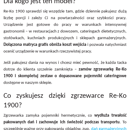
Dla kogo jest ten model?
Re-Ko 1900 sprawdzi się wszędzie tam, gdzie dziennie pakujesz dużą
liczbę porcji i zależy Ci na powtarzalności oraz szybkości pracy.
Urządzenie jest gotowe do pracy w warunkach intensywnej
gastronomii – w restauracjach z dowozem, cateringach dietetycznych,
stołówkach, kuchniach produkcyjnych i sklepach garmażeryjnych.
Dołączona matryca gratis obniża koszt wejścia
i pozwala natychmiast
ocenić urządzenie w warunkach rzeczywistej pracy.
Jeśli pakujesz dania na wynos i chcesz mieć pewność, że każda tacka
dotrze do klienta szczelnie zamknięta –
zamów zgrzewarkę Re-Ko
1900 i skompletuj zestaw o dopasowane pojemniki cateringowe
dostępne w naszym sklepie.
Co zyskujesz dzięki zgrzewarce Re-Ko
1900?
Zgrzewarka zamyka pojemniki hermetycznie, co
wydłuża trwałość
pakowanych dań i zachowuje ich świeżość podczas transportu
. To
szczególnie ważne przy pakowaniu obiadów, zup,
dań garmażeryjnych