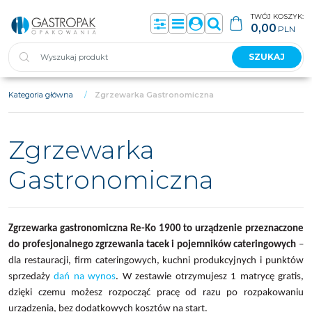
TWÓJ KOSZYK:
0,00
PLN
Panel
Menu
Panel
Szukaj
SZUKAJ
Kategoria główna
/
Zgrzewarka Gastronomiczna
Zgrzewarka
Gastronomiczna
Zgrzewarka gastronomiczna Re-Ko 1900 to urządzenie przeznaczone
do profesjonalnego zgrzewania tacek i pojemników cateringowych
–
dla restauracji, firm cateringowych, kuchni produkcyjnych i punktów
sprzedaży
dań na wynos
. W zestawie otrzymujesz 1 matrycę gratis,
dzięki czemu możesz rozpocząć pracę od razu po rozpakowaniu
urządzenia, bez dodatkowych kosztów na start.