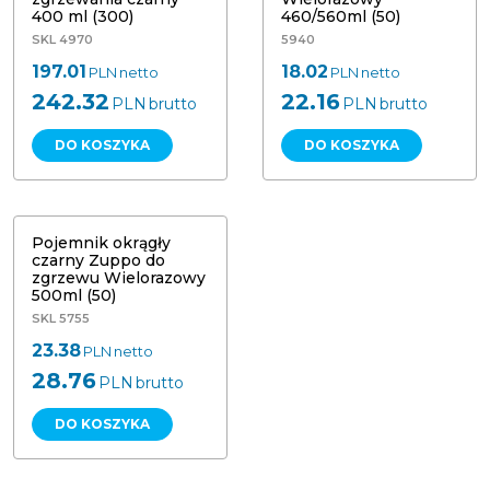
400 ml (300)
460/560ml (50)
SKL 4970
5940
197.01
18.02
PLN
netto
PLN
netto
242.32
22.16
PLN
brutto
PLN
brutto
DO KOSZYKA
DO KOSZYKA
Pojemnik okrągły czarny Zuppo do
zgrzewu 500ml (50) wielokrotnego
użytku
Pojemnik okrągły
czarny Zuppo do
zgrzewu Wielorazowy
500ml (50)
SKL 5755
23.38
PLN
netto
28.76
PLN
brutto
DO KOSZYKA