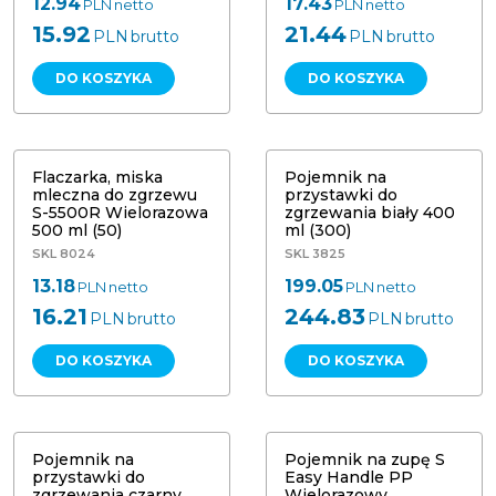
12.94
17.43
PLN
netto
PLN
netto
15.92
21.44
PLN
brutto
PLN
brutto
DO KOSZYKA
DO KOSZYKA
Flaczarka, miska mleczna do
Pojemnik na przystawki do
zgrzewu S 5500 R Wielorazowa 500
zgrzewania biały 400 ml (300) Duni
ml (50)
758000
Flaczarka, miska
Pojemnik na
mleczna do zgrzewu
przystawki do
S-5500R Wielorazowa
zgrzewania biały 400
500 ml (50)
ml (300)
SKL 8024
SKL 3825
13.18
199.05
PLN
netto
PLN
netto
16.21
244.83
PLN
brutto
PLN
brutto
DO KOSZYKA
DO KOSZYKA
Pojemnik na przystawki -
garmażeryjny, czarny 138/114/53 mm
Pojemnik na zupę S Easy Handle PP
(300) Duni 758002
Wielorazowy 460/560ml (50)
Pojemnik na
Pojemnik na zupę S
przystawki do
Easy Handle PP
zgrzewania czarny
Wielorazowy