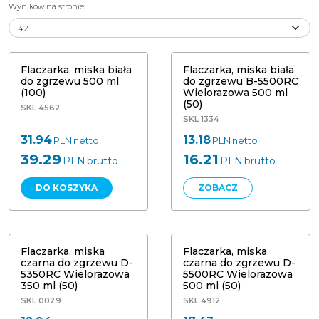
Wyników na stronie
:
Flaczarka, miska biała do zgrzewu
Flaczarka, miska biała do zgrzewu
B-5500RC 500 ml (50) wielokrotnego
500 ml (100)
użytku
Flaczarka, miska biała
Flaczarka, miska biała
do zgrzewu 500 ml
do zgrzewu B-5500RC
(100)
Wielorazowa 500 ml
(50)
SKL 4562
SKL 1334
31.94
13.18
PLN
netto
PLN
netto
39.29
16.21
PLN
brutto
PLN
brutto
DO KOSZYKA
ZOBACZ
Flaczarka czarna do zgrzewu D-
Flaczarka, miska czarna do zgrzewu
5500RC 500 ml (50) wielokrotnego
D-5350RC Wielorazowa 350 ml (50)
użytku
Flaczarka, miska
Flaczarka, miska
czarna do zgrzewu D-
czarna do zgrzewu D-
5350RC Wielorazowa
5500RC Wielorazowa
350 ml (50)
500 ml (50)
SKL 0029
SKL 4912