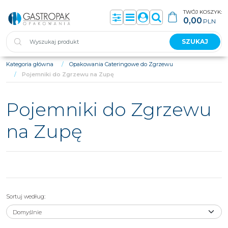
TWÓJ KOSZYK:
0,00
PLN
Panel
Menu
Panel
Szukaj
SZUKAJ
Kategoria główna
/
Opakowania Cateringowe do Zgrzewu
/
Pojemniki do Zgrzewu na Zupę
Pojemniki do Zgrzewu
na Zupę
Sortuj według
: