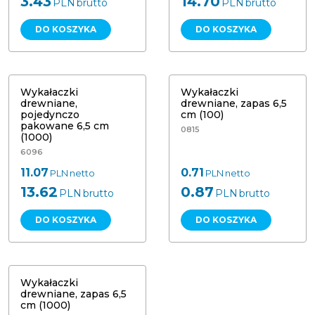
3.43
14.70
PLN
brutto
PLN
brutto
DO KOSZYKA
DO KOSZYKA
Wykałaczki drewniane, pojedynczo
pakowane 6,5 cm (1000) Papstar
Wykałaczki drewniane, zapas 6,5 cm
16691
(100)
Wykałaczki
Wykałaczki
drewniane,
drewniane, zapas 6,5
pojedynczo
cm (100)
pakowane 6,5 cm
0815
(1000)
6096
11.07
0.71
PLN
netto
PLN
netto
13.62
0.87
PLN
brutto
PLN
brutto
DO KOSZYKA
DO KOSZYKA
Wykałaczki drewniane, zapas 6,5 cm
(1000)
Wykałaczki
drewniane, zapas 6,5
cm (1000)