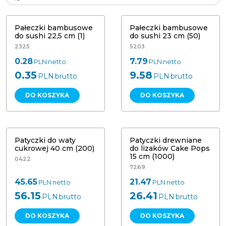
cm (1)
(50) Papstar 10019
Pałeczki bambusowe
Pałeczki bambusowe
do sushi 22,5 cm (1)
do sushi 23 cm (50)
2325
5203
0.28
7.79
PLN
netto
PLN
netto
0.35
9.58
PLN
brutto
PLN
brutto
DO KOSZYKA
DO KOSZYKA
Patyczki do waty cukrowej 40 cm
Patyczki drewniane 15 cm (1000)
(200)
Papstar 86593
Patyczki do waty
Patyczki drewniane
cukrowej 40 cm (200)
do lizaków Cake Pops
15 cm (1000)
0422
7269
45.65
21.47
PLN
netto
PLN
netto
56.15
26.41
PLN
brutto
PLN
brutto
DO KOSZYKA
DO KOSZYKA