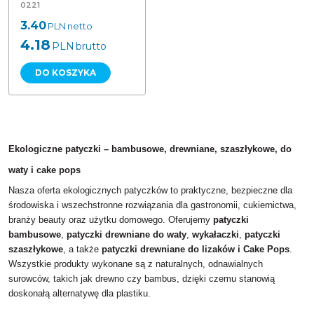
0221
3.40
PLN
netto
4.18
PLN
brutto
DO KOSZYKA
Ekologiczne patyczki – bambusowe, drewniane, szaszłykowe, do
waty i cake pops
Nasza oferta ekologicznych patyczków to praktyczne, bezpieczne dla
środowiska i wszechstronne rozwiązania dla gastronomii, cukiernictwa,
branży beauty oraz użytku domowego. Oferujemy
patyczki
bambusowe
,
patyczki drewniane do waty
,
wykałaczki
,
patyczki
szaszłykowe
, a także
patyczki drewniane do lizaków i Cake Pops
.
Wszystkie produkty wykonane są z naturalnych, odnawialnych
surowców, takich jak drewno czy bambus, dzięki czemu stanowią
doskonałą alternatywę dla plastiku.