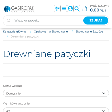
TWÓJ KOSZYK:
0,00
PLN
Panel
Menu
Panel
Szukaj
SZUKAJ
Kategoria główna
/
Opakowania Ekologiczne
/
Ekologiczne Sztućce
/
Drewniane patyczki
Drewniane patyczki
Sortuj według
:
Wyników na stronie
:
Pałeczki bambusowe do sushi 22,5
Pałeczki bambusowe do sushi 23 cm