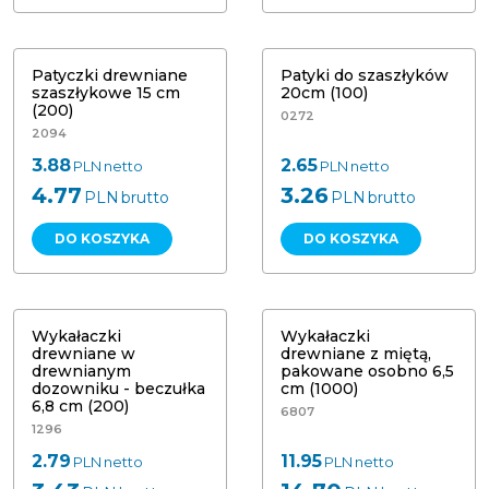
Patyczki drewniane szaszłykowe 15
cm (200)
Patyki do szaszłyków 20cm (200)
Patyczki drewniane
Patyki do szaszłyków
szaszłykowe 15 cm
20cm (100)
(200)
0272
2094
3.88
2.65
PLN
netto
PLN
netto
4.77
3.26
PLN
brutto
PLN
brutto
DO KOSZYKA
DO KOSZYKA
Wykałaczki drewniane w
Wykałaczki drewniane z miętą,
drewnianym dozowniku - beczułka
pakowane osobno 6,5 cm (1000)
6,8 cm (200) Papstar 12734
Papstar 16699
Wykałaczki
Wykałaczki
drewniane w
drewniane z miętą,
drewnianym
pakowane osobno 6,5
dozowniku - beczułka
cm (1000)
6,8 cm (200)
6807
1296
2.79
11.95
PLN
netto
PLN
netto