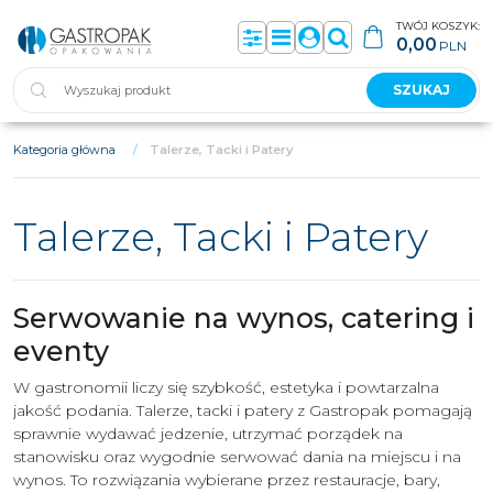
TWÓJ KOSZYK:
0,00
PLN
Panel
Menu
Panel
Szukaj
SZUKAJ
Kategoria główna
/
Talerze, Tacki i Patery
Talerze, Tacki i Patery
Serwowanie na wynos, catering i
eventy
W gastronomii liczy się szybkość, estetyka i powtarzalna
jakość podania. Talerze, tacki i patery z Gastropak pomagają
sprawnie wydawać jedzenie, utrzymać porządek na
stanowisku oraz wygodnie serwować dania na miejscu i na
wynos. To rozwiązania wybierane przez restauracje, bary,