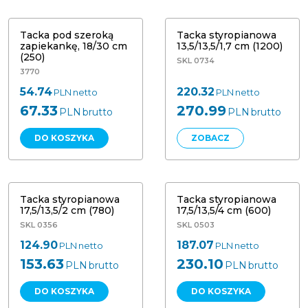
cm (250)
(1200)
NOWOŚĆ
Tacka pod szeroką
Tacka styropianowa
zapiekankę, 18/30 cm
13,5/13,5/1,7 cm (1200)
(250)
SKL 0734
3770
54.74
220.32
PLN
netto
PLN
netto
67.33
270.99
PLN
brutto
PLN
brutto
DO KOSZYKA
ZOBACZ
Tacka styropianowa 17,5/13,5/2 cm
Tacka styropianowa 17,5/13,5/4 cm
(780)
(600)
Tacka styropianowa
Tacka styropianowa
17,5/13,5/2 cm (780)
17,5/13,5/4 cm (600)
SKL 0356
SKL 0503
124.90
187.07
PLN
netto
PLN
netto
153.63
230.10
PLN
brutto
PLN
brutto
DO KOSZYKA
DO KOSZYKA