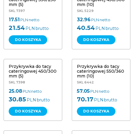
mm (5)
mm (10)
SKL 7397
SKL 5229
17.51
32.96
PLN
netto
PLN
netto
21.54
40.54
PLN
brutto
PLN
brutto
DO KOSZYKA
DO KOSZYKA
Przykrywka do tacy cateringowej
Przykrywka do tacy cateringowej
450/300 mm (5)
550/360 mm (10)
Przykrywka do tacy
Przykrywka do tacy
cateringowej 450/300
cateringowej 550/360
mm (5)
mm (10)
SKL 7398
SKL 6442
25.08
57.05
PLN
netto
PLN
netto
30.85
70.17
PLN
brutto
PLN
brutto
DO KOSZYKA
DO KOSZYKA
Taca aluminiowa V-4 37,5/28,5 cm (1)
Taca Cateringowa 350/250mm (5)