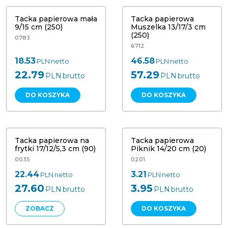
Tacka papierowa mała
Tacka papierowa
9/15 cm (250)
Muszelka 13/17/3 cm
(250)
0783
6712
18.53
46.58
PLN
netto
PLN
netto
22.79
57.29
PLN
brutto
PLN
brutto
DO KOSZYKA
DO KOSZYKA
Tacka papierowa na frytki 17/12/5,3
Tacka papierowa Piknik 14/20 cm
cm (90)
(20)
Tacka papierowa na
Tacka papierowa
frytki 17/12/5,3 cm (90)
Piknik 14/20 cm (20)
0035
0201
22.44
3.21
PLN
netto
PLN
netto
27.60
3.95
PLN
brutto
PLN
brutto
ZOBACZ
DO KOSZYKA
Tacka pod szeroką zapiekankę, 18/30
Tacka styropianowa 13,5/13,5/1,7 cm