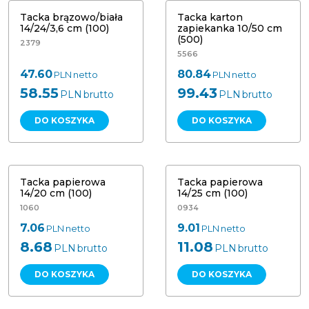
Tacka brązowo/biała
Tacka karton
14/24/3,6 cm (100)
zapiekanka 10/50 cm
(500)
2379
5566
47.60
80.84
PLN
netto
PLN
netto
58.55
99.43
PLN
brutto
PLN
brutto
DO KOSZYKA
DO KOSZYKA
Tacka papierowa 14 x 20 cm. 100 szt
Tacka papierowa 14 x 25 cm 100 szt
w opakowaniu
w opakowaniu
Tacka papierowa
Tacka papierowa
14/20 cm (100)
14/25 cm (100)
1060
0934
7.06
9.01
PLN
netto
PLN
netto
8.68
11.08
PLN
brutto
PLN
brutto
DO KOSZYKA
DO KOSZYKA
Tacka papierowa 14 x 25 cm 500 szt
Tacka papierowa 20 x 25 cm 100 szt
w opakowaniu
w opakowaniu