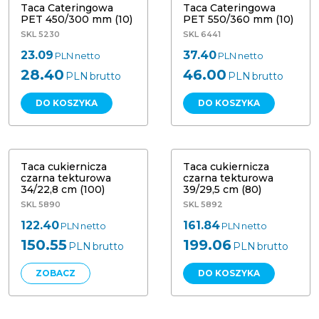
Taca Cateringowa
Taca Cateringowa
PET 450/300 mm (10)
PET 550/360 mm (10)
SKL 5230
SKL 6441
23.09
37.40
PLN
netto
PLN
netto
28.40
46.00
PLN
brutto
PLN
brutto
DO KOSZYKA
DO KOSZYKA
Taca cukiernicza czarna tekturowa
Taca cukiernicza czarna tekturowa
34/22,8 cm (100) 8806
39/29,5 cm (80) 8808
NOWOŚĆ
NOWOŚĆ
Taca cukiernicza
Taca cukiernicza
czarna tekturowa
czarna tekturowa
34/22,8 cm (100)
39/29,5 cm (80)
SKL 5890
SKL 5892
122.40
161.84
PLN
netto
PLN
netto
150.55
199.06
PLN
brutto
PLN
brutto
ZOBACZ
DO KOSZYKA
Tacka brązowo/biała 14/24/3,6 cm
Tacka karton zapiekanka 10/50 cm
(100) P404
(500)