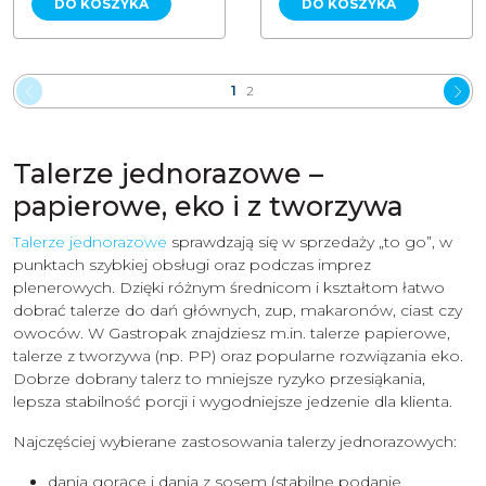
DO KOSZYKA
DO KOSZYKA
1
2
Talerze jednorazowe –
papierowe, eko i z tworzywa
Talerze jednorazowe
sprawdzają się w sprzedaży „to go”, w
punktach szybkiej obsługi oraz podczas imprez
plenerowych. Dzięki różnym średnicom i kształtom łatwo
dobrać talerze do dań głównych, zup, makaronów, ciast czy
owoców. W Gastropak znajdziesz m.in. talerze papierowe,
talerze z tworzywa (np. PP) oraz popularne rozwiązania eko.
Dobrze dobrany talerz to mniejsze ryzyko przesiąkania,
lepsza stabilność porcji i wygodniejsze jedzenie dla klienta.
Najczęściej wybierane zastosowania talerzy jednorazowych:
dania gorące i dania z sosem (stabilne podanie,