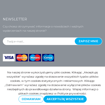
NEWSLETTER
Czy chcesz otrzymywać informacje o nowościach i ważnych
wydarzeniach na naszej stronie?
Na naszej stronie wykorzystujemy pliki cookies. Klikając „Akceptuję
wszystkie” wyrażasz zgodę na stosowanie wszystkich typów plików
cookies, w tym cookies statystycznych i reklamowych. Klikając
Copyrights by GASTROPAK, 2021r. Wszelkie prawa zastrzeżone.
„Odmawiam” wyrażasz zgodę na stosowanie wyłącznie plików cookies
niezbędnych do prawidłowego działania strony. Więcej informacji o
InfoSerwis
-
oprogramowanie sklepu internetowego
plikach cookies znajdziesz w Polityce prywatności.
ODMAWIAM
AKCEPTUJĘ WSZYSTKIE