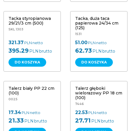
Tacka styropianowa 29/21/3 cm (500)
Tacka, taca papierowa 24/34 cm (125)
Tacka styropianowa
Tacka, duża taca
29/21/3 cm (500)
papierowa 24/34 cm
(125)
SKL 1303
1531
321.37
51.00
PLN
netto
PLN
netto
395.29
62.73
PLN
brutto
PLN
brutto
DO KOSZYKA
DO KOSZYKA
Talerz plastikowy wielorazowy PP 18
Talerz biały PP 22 cm (100)
cm (100)
Talerz biały PP 22 cm
Talerz głęboki
(100)
wielorazowy PP 18 cm
(100)
0025
7446
17.34
22.53
PLN
netto
PLN
netto
21.33
27.71
PLN
brutto
PLN
brutto