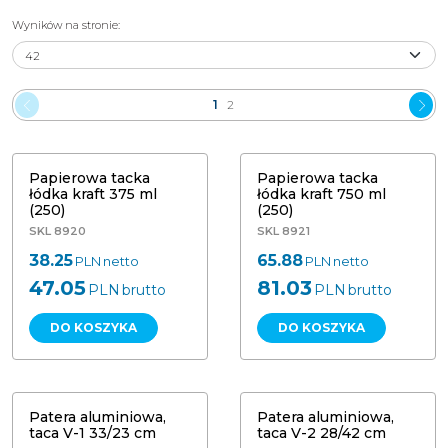
Wyników na stronie
:
1
2
Papierowa tacka łódka kraft 375 ml
Papierowa tacka łódka kraft 750 ml
(250) Guillin BT375CARKPFF
(250) Guillin BT750CARKPFF
Papierowa tacka
Papierowa tacka
łódka kraft 375 ml
łódka kraft 750 ml
(250)
(250)
SKL 8920
SKL 8921
38.25
65.88
PLN
netto
PLN
netto
47.05
81.03
PLN
brutto
PLN
brutto
DO KOSZYKA
DO KOSZYKA
Patera aluminiowa, taca V-1 33/23
Patera aluminiowa, taca V-2 28/42
cm
cm
Patera aluminiowa,
Patera aluminiowa,
taca V-1 33/23 cm
taca V-2 28/42 cm