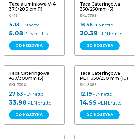
Taca aluminiowa V-4
Taca Cateringowa
37,5/28,5 cm (1)
350/250mm (5)
0412
SKL 7395
4.13
16.58
PLN
netto
PLN
netto
5.08
20.39
PLN
brutto
PLN
brutto
DO KOSZYKA
DO KOSZYKA
Taca Cateringowa PET 350/250 mm
Taca Cateringowa 450/300mm (5)
(10)
Taca Cateringowa
Taca Cateringowa
450/300mm (5)
PET 350/250 mm (10)
SKL 7396
SKL 5085
27.63
12.19
PLN
netto
PLN
netto
33.98
14.99
PLN
brutto
PLN
brutto
DO KOSZYKA
DO KOSZYKA
Taca Cateringowa PET 450/300 mm
Taca Cateringowa PET 550/360 mm
(10)
(10)