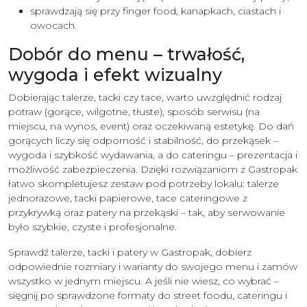
sprawdzają się przy finger food, kanapkach, ciastach i
owocach.
Dobór do menu – trwałość,
wygoda i efekt wizualny
Dobierając talerze, tacki czy tace, warto uwzględnić rodzaj
potraw (gorące, wilgotne, tłuste), sposób serwisu (na
miejscu, na wynos, event) oraz oczekiwaną estetykę. Do dań
gorących liczy się odporność i stabilność, do przekąsek –
wygoda i szybkość wydawania, a do cateringu – prezentacja i
możliwość zabezpieczenia. Dzięki rozwiązaniom z Gastropak
łatwo skompletujesz zestaw pod potrzeby lokalu: talerze
jednorazowe, tacki papierowe, tace cateringowe z
przykrywką oraz patery na przekąski – tak, aby serwowanie
było szybkie, czyste i profesjonalne.
Sprawdź talerze, tacki i patery w Gastropak, dobierz
odpowiednie rozmiary i warianty do swojego menu i zamów
wszystko w jednym miejscu. A jeśli nie wiesz, co wybrać –
sięgnij po sprawdzone formaty do street foodu, cateringu i