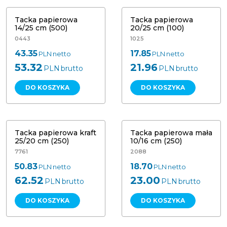
Tacka papierowa
Tacka papierowa
14/25 cm (500)
20/25 cm (100)
0443
1025
43.35
17.85
PLN
netto
PLN
netto
53.32
21.96
PLN
brutto
PLN
brutto
DO KOSZYKA
DO KOSZYKA
Tacka papierowa kraft 25/20 cm
Tacka papierowa mała 10/16 cm
(250)
(250)
Tacka papierowa kraft
Tacka papierowa mała
25/20 cm (250)
10/16 cm (250)
7761
2088
50.83
18.70
PLN
netto
PLN
netto
62.52
23.00
PLN
brutto
PLN
brutto
DO KOSZYKA
DO KOSZYKA
Tacka papierowa Muszelka 13/17/3
Tacka papierowa mała 9/15 cm (250)
cm (250)