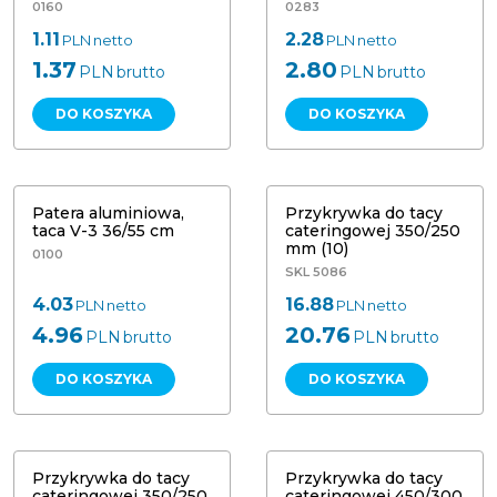
0160
0283
1.11
2.28
PLN
netto
PLN
netto
1.37
2.80
PLN
brutto
PLN
brutto
DO KOSZYKA
DO KOSZYKA
Patera aluminiowa, taca V-3 36/55
Przykrywka do tacy cateringowej
cm
350/250 mm (10)
Patera aluminiowa,
Przykrywka do tacy
taca V-3 36/55 cm
cateringowej 350/250
mm (10)
0100
SKL 5086
4.03
16.88
PLN
netto
PLN
netto
4.96
20.76
PLN
brutto
PLN
brutto
DO KOSZYKA
DO KOSZYKA
Przykrywka do tacy cateringowej
Przykrywka do tacy cateringowej
350/250 mm (5)
450/300 mm (10)
Przykrywka do tacy
Przykrywka do tacy
cateringowej 350/250
cateringowej 450/300