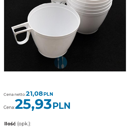
<
>
21,08
PLN
Cena netto
:
25,93
PLN
Cena
:
Ilość
(opk.)
: