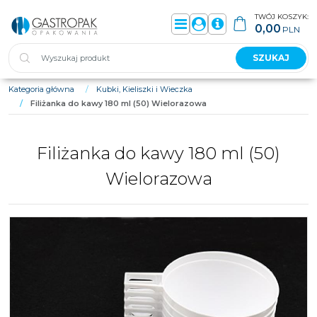
TWÓJ KOSZYK:
0,00
PLN
Menu
Panel
Info
SZUKAJ
Kategoria główna
/
Kubki, Kieliszki i Wieczka
/
Filiżanka do kawy 180 ml (50) Wielorazowa
Filiżanka do kawy 180 ml (50)
Wielorazowa