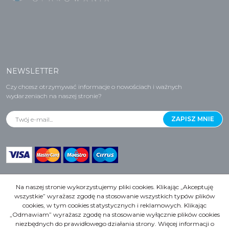
NEWSLETTER
Czy chcesz otrzymywać informacje o nowościach i ważnych
wydarzeniach na naszej stronie?
Na naszej stronie wykorzystujemy pliki cookies. Klikając „Akceptuję
wszystkie” wyrażasz zgodę na stosowanie wszystkich typów plików
cookies, w tym cookies statystycznych i reklamowych. Klikając
Copyrights by GASTROPAK, 2021r. Wszelkie prawa zastrzeżone.
„Odmawiam” wyrażasz zgodę na stosowanie wyłącznie plików cookies
niezbędnych do prawidłowego działania strony. Więcej informacji o
InfoSerwis
-
oprogramowanie sklepu internetowego