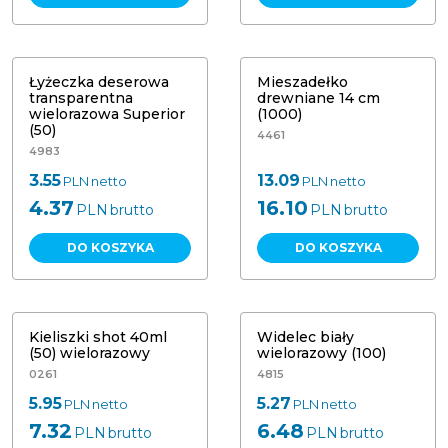
Łyżeczka deserowa
Mieszadełko
transparentna
drewniane 14 cm
wielorazowa Superior
(1000)
(50)
4461
4983
3.55
13.09
PLN
netto
PLN
netto
4.37
16.10
PLN
brutto
PLN
brutto
DO KOSZYKA
DO KOSZYKA
Kieliszki shot 40ml
Widelec biały
(50) wielorazowy
wielorazowy (100)
0261
4815
5.95
5.27
PLN
netto
PLN
netto
7.32
6.48
PLN
brutto
PLN
brutto