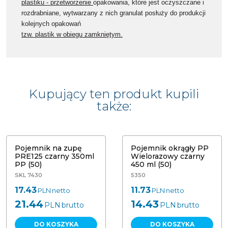
plastiku - przetworzenie
opakowania, które jest oczyszczane i
rozdrabniane, wytwarzany z nich granulat posłuży do produkcji
kolejnych opakowań
tzw. plastik w obiegu zamkniętym.
Kupujący ten produkt kupili
także:
Pojemnik na zupę
Pojemnik okrągły PP
PRE125 czarny 350ml
Wielorazowy czarny
PP (50)
450 ml (50)
SKL 7430
5350
17.43
11.73
PLN
netto
PLN
netto
21.44
14.43
PLN
brutto
PLN
brutto
DO KOSZYKA
DO KOSZYKA