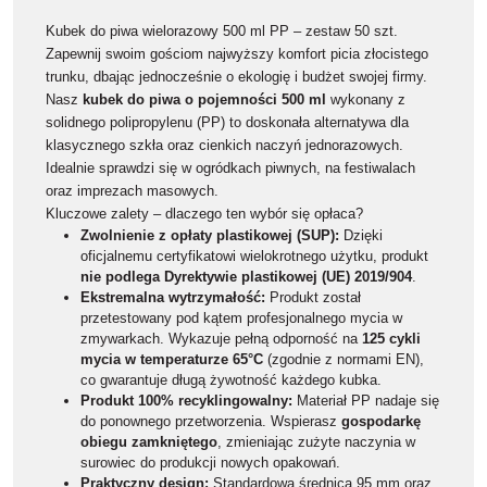
Kubek do piwa wielorazowy 500 ml PP – zestaw 50 szt.
Zapewnij swoim gościom najwyższy komfort picia złocistego
trunku, dbając jednocześnie o ekologię i budżet swojej firmy.
Nasz
kubek do piwa o pojemności 500 ml
wykonany z
solidnego polipropylenu (PP) to doskonała alternatywa dla
klasycznego szkła oraz cienkich naczyń jednorazowych.
Idealnie sprawdzi się w ogródkach piwnych, na festiwalach
oraz imprezach masowych.
Kluczowe zalety – dlaczego ten wybór się opłaca?
Zwolnienie z opłaty plastikowej (SUP):
Dzięki
oficjalnemu certyfikatowi wielokrotnego użytku, produkt
nie podlega Dyrektywie plastikowej (UE) 2019/904
.
Ekstremalna wytrzymałość:
Produkt został
przetestowany pod kątem profesjonalnego mycia w
zmywarkach. Wykazuje pełną odporność na
125 cykli
mycia w temperaturze 65°C
(zgodnie z normami EN),
co gwarantuje długą żywotność każdego kubka.
Produkt 100% recyklingowalny:
Materiał PP nadaje się
do ponownego przetworzenia. Wspierasz
gospodarkę
obiegu zamkniętego
, zmieniając zużyte naczynia w
surowiec do produkcji nowych opakowań.
Praktyczny design:
Standardowa średnica 95 mm oraz