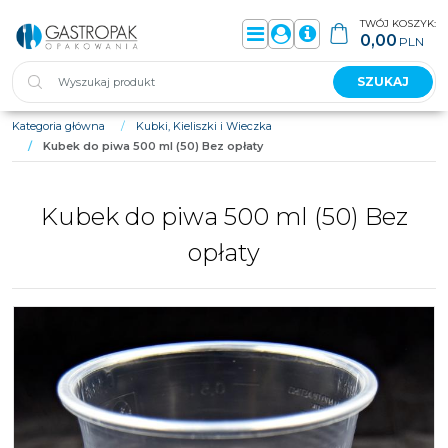
TWÓJ KOSZYK:
0,00
PLN
Menu
Panel
Info
SZUKAJ
Kategoria główna
/
Kubki, Kieliszki i Wieczka
/
Kubek do piwa 500 ml (50) Bez opłaty
Kubek do piwa 500 ml (50) Bez
opłaty