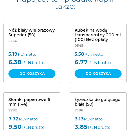
także:
Nóż biały wielorazowy
Kubek na wodę
Superior (50)
transparentny 200 ml
(100) Bez opłaty
5256
0545
5.19
5.50
PLN
netto
PLN
netto
6.38
6.77
PLN
brutto
PLN
brutto
DO KOSZYKA
DO KOSZYKA
Słomki papierowe 6
Łyżeczka do gorącego
mm (144)
biała (50)
7782
7586
7.72
3.13
PLN
netto
PLN
netto
9.50
3.85
PLN
brutto
PLN
brutto