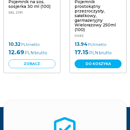
Pojemnik na sos,
Pojemnik
sosjerka 30 ml (100)
prostokątny
przezroczysty,
SKL 2191
sałatkowy,
garmażeryjny
Wielorazowy 250ml
(100)
0492
10.32
13.94
PLN
netto
PLN
netto
12.69
17.15
PLN
brutto
PLN
brutto
ZOBACZ
DO KOSZYKA