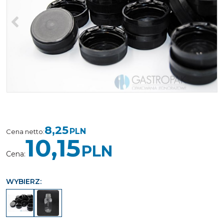
<
>
8,25
PLN
Cena netto
:
10,15
PLN
Cena
:
WYBIERZ: