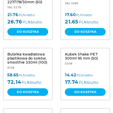
227/178/30mm (50)
SKL 5585
SKL 5279
21.76
17.60
PLN
netto
PLN
netto
26.76
21.65
PLN
brutto
PLN
brutto
DO KOSZYKA
DO KOSZYKA
Butelka kwadratowa
Kubek Shake PET
plastikowa do soków,
300ml 95 mm (50)
smoothie 330ml (100)
5308
6148
58.65
14.42
PLN
netto
PLN
netto
72.14
17.74
PLN
brutto
PLN
brutto
DO KOSZYKA
DO KOSZYKA