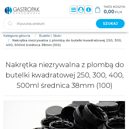
TWÓJ KOSZYK:
0,00
PLN
Menu
Panel
Info
SZUKAJ
Kategoria główna
/
Butelki i Słoiki
/
Nakrętka niezrywalna z plombą do butelki kwadratowej 250, 300,
400, 500ml średnica 38mm (100)
Nakrętka niezrywalna z plombą do
butelki kwadratowej 250, 300, 400,
500ml średnica 38mm (100)