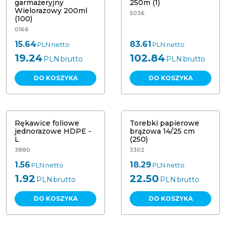
garmażeryjny
250m (1)
Wielorazowy 200ml
5036
(100)
0166
15.64
83.61
PLN
netto
PLN
netto
19.24
102.84
PLN
brutto
PLN
brutto
DO KOSZYKA
DO KOSZYKA
Rękawice foliowe
Torebki papierowe
jednorazowe HDPE -
brązowa 14/25 cm
L
(250)
3880
3302
1.56
18.29
PLN
netto
PLN
netto
1.92
22.50
PLN
brutto
PLN
brutto
DO KOSZYKA
DO KOSZYKA