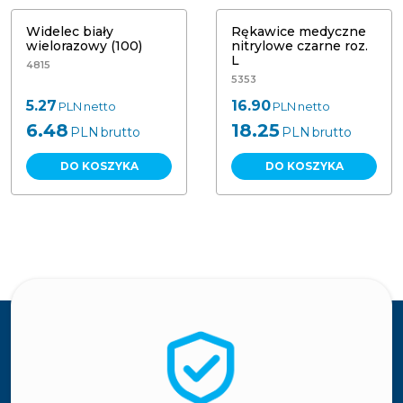
Widelec biały
Rękawice medyczne
wielorazowy (100)
nitrylowe czarne roz.
L
4815
5353
5.27
16.90
PLN
netto
PLN
netto
6.48
18.25
PLN
brutto
PLN
brutto
DO KOSZYKA
DO KOSZYKA