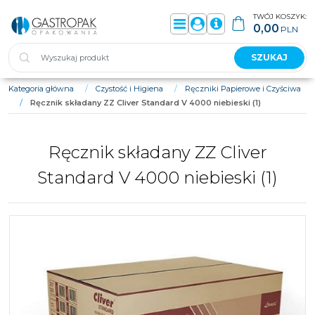
TWÓJ KOSZYK:
0,00
PLN
Menu
Panel
Info
SZUKAJ
Kategoria główna
/
Czystość i Higiena
/
Ręczniki Papierowe i Czyściwa
/
Ręcznik składany ZZ Cliver Standard V 4000 niebieski (1)
Ręcznik składany ZZ Cliver
Standard V 4000 niebieski (1)