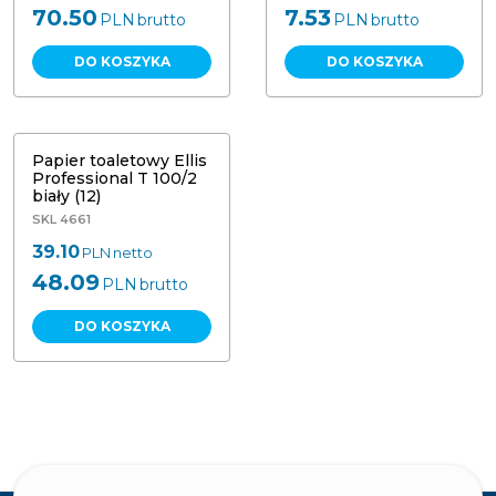
70.50
7.53
PLN
brutto
PLN
brutto
DO KOSZYKA
DO KOSZYKA
Papier toaletowy Ellis
Professional T 100/2
biały (12)
SKL 4661
39.10
PLN
netto
48.09
PLN
brutto
DO KOSZYKA