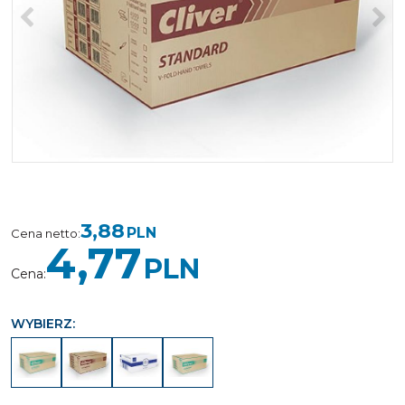
<
>
3,88
PLN
Cena netto
:
4,77
PLN
Cena
:
WYBIERZ: