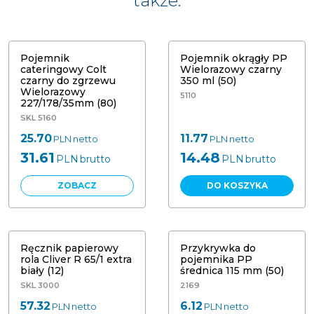
także:
Pojemnik
Pojemnik okrągły PP
cateringowy Colt
Wielorazowy czarny
czarny do zgrzewu
350 ml (50)
Wielorazowy
5110
227/178/35mm (80)
SKL 5160
25.70
11.77
PLN
netto
PLN
netto
31.61
14.48
PLN
brutto
PLN
brutto
ZOBACZ
DO KOSZYKA
BESTSELLER
Ręcznik papierowy
Przykrywka do
rola Cliver R 65/1 extra
pojemnika PP
biały (12)
średnica 115 mm (50)
SKL 3000
2169
57.32
6.12
PLN
netto
PLN
netto