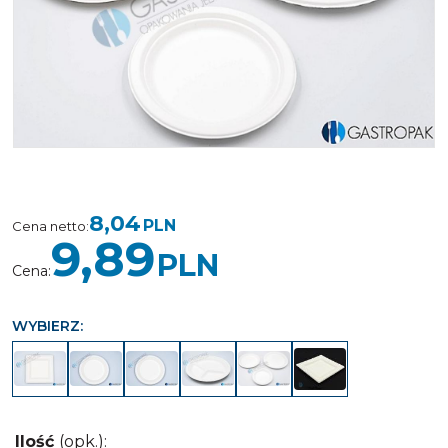
8,04
PLN
Cena netto
:
9,89
PLN
Cena
:
WYBIERZ:
Ilość
(opk.)
: