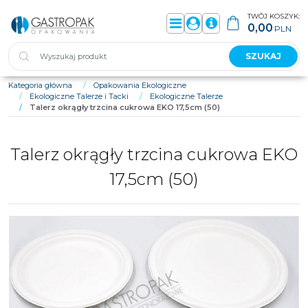
TWÓJ KOSZYK:
0,00
PLN
Menu
Panel
Info
SZUKAJ
Kategoria główna
/
Opakowania Ekologiczne
/
Ekologiczne Talerze i Tacki
/
Ekologiczne Talerze
/
Talerz okrągły trzcina cukrowa EKO 17,5cm (50)
Talerz okrągły trzcina cukrowa EKO
17,5cm (50)