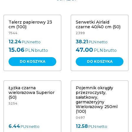
Talerz papierowy 23
Serwetki Airlaid
cm (100)
czarne 40/40 cm (50)
7544
2399
12.24
38.21
PLN
netto
PLN
netto
15.06
47.00
PLN
brutto
PLN
brutto
DO KOSZYKA
DO KOSZYKA
Łyżka czarna
Pojemnik okrągły
wielorazowa Superior
przezroczysty,
(50)
sałatkowy,
garmażeryjny
5254
Wielorazowy 250ml
(100)
0497
6.44
12.58
PLN
netto
PLN
netto