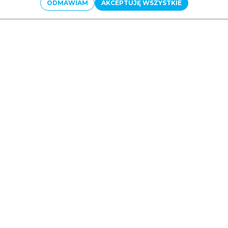
ODMAWIAM
AKCEPTUJĘ WSZYSTKIE
INFORMACJE
Polityka prywatności
Polityka „cookies”
O Firmie
Kontakt
Mapa strony
Dyrektywa Plastikowa SUP
FAQ
ZAKUPY
Jak zamawiać?