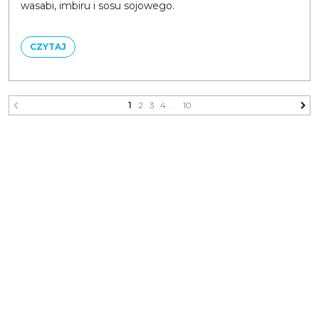
wasabi, imbiru i sosu sojowego.
CZYTAJ
1
2
3
4
...
10